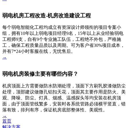
弱电机房工程改造-机房改造建设工程
每个弱电智能化工程均成立有资深设计师领衔的项目专案小
组，拥有10年以上弱电项目经理9名，15年以上从业经验弱电
工程师9支，自有9个专业施工队伍，工程绝不外包，严格施
工，确保工程质量品质以及周期。可为客户省30%项目成本，
并有7*24小时客服在线，无忧售后。
→
弱电机房装修主要有哪些内容？
机房顶面上方需要做防水防潮处理，顶面下方刷乳胶漆做防尘
处理，顶部建议做微孔铝扣天花，顶面其主要作用是防火、美
观、降噪、防尘。灯具、烟感、温感探头等均安装在机房顶
面，由于顶面管线繁多，安装时各系统管路必须横平竖直，错
落有致，排列有序，保证机房底部整体性、美观性。
→
首页
解决方案