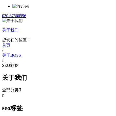
020-87566596
关于我们
您现在的位置：
首页
/
关于BOSS
/
SEO标签
关于我们
全部分类


seo标签