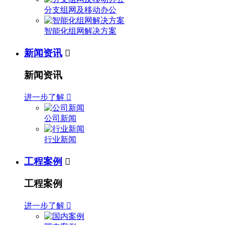
分支组网及移动办公
智能化组网解决方案
新闻资讯

新闻资讯
进一步了解

公司新闻
行业新闻
工程案例

工程案例
进一步了解
