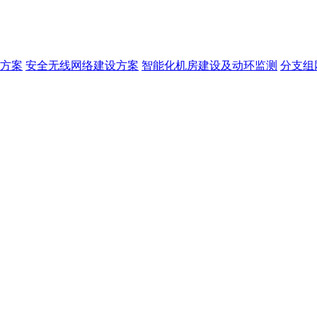
方案
安全无线网络建设方案
智能化机房建设及动环监测
分支组