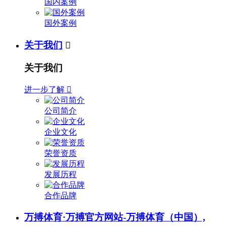
国内案例
国外案例
关于我们

关于我们
进一步了解

公司简介
企业文化
荣誉资质
发展历程
合作品牌
万搏体育·万搏官方网站-万搏体育（中国）,