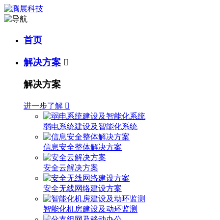
首页
解决方案

解决方案
进一步了解

弱电系统建设及智能化系统
信息安全整体解决方案
安全云解决方案
安全无线网络建设方案
智能化机房建设及动环监测