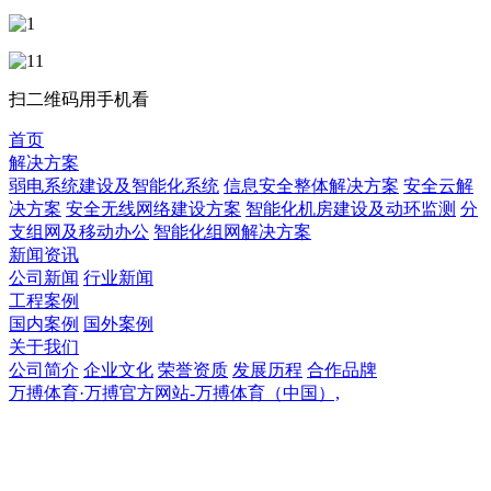
扫二维码用手机看
首页
解决方案
弱电系统建设及智能化系统
信息安全整体解决方案
安全云解
决方案
安全无线网络建设方案
智能化机房建设及动环监测
分
支组网及移动办公
智能化组网解决方案
新闻资讯
公司新闻
行业新闻
工程案例
国内案例
国外案例
关于我们
公司简介
企业文化
荣誉资质
发展历程
合作品牌
万搏体育·万搏官方网站-万搏体育（中国）,
万搏体育·万搏官方网站-万搏体育（中国）,