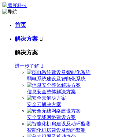
首页
解决方案

解决方案
进一步了解

弱电系统建设及智能化系统
信息安全整体解决方案
安全云解决方案
安全无线网络建设方案
智能化机房建设及动环监测